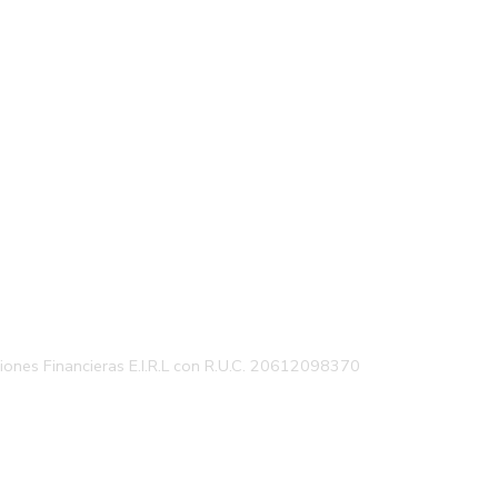
Recomendar productos
ciones Financieras E.I.R.L con R.U.C. 20612098370