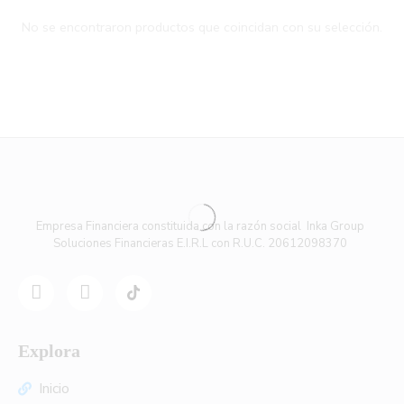
No se encontraron productos que coincidan con su selección.
Empresa Financiera constituida con la razón social Inka Group
Soluciones Financieras E.I.R.L con R.U.C. 20612098370
Explora
Inicio