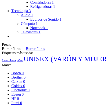
Congeladoras
1
Refrigeradoras
1
Tecnología
3
Audio
1
Equipos de Sonido
1
Cómputo
1
Notebook
1
Televisores
1
Precio
Borrar filtros
Borrar filtros
Etiquetas más usadas
UNISEX (VARÓN Y MUJER
Línea blanca
niños
Marca
Bosch
0
Brother
0
Caixun
0
Coldex
0
Electrolux
0
Epson
0
HP
0
Ilumi
0