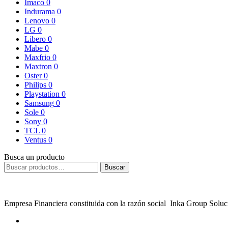
Imaco
0
Indurama
0
Lenovo
0
LG
0
Libero
0
Mabe
0
Maxfrio
0
Maxtron
0
Oster
0
Philips
0
Playstation
0
Samsung
0
Sole
0
Sony
0
TCL
0
Ventus
0
Busca un producto
Buscar
Empresa Financiera constituida con la razón social Inka Group Sol