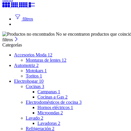
filtros
No se encontraron productos que coincid
filtros
Categorías
Accesorios Moda
12
Monturas de lentes
12
Automotriz
2
Motokars
1
Toritos
1
Electrohogar
10
Cocinas
3
Campanas
1
Cocinas a Gas
2
Electrodomésticos de cocina
3
Hornos eléctricos
1
Microondas
2
Lavado
2
Lavadoras
2
Refrigeración
2