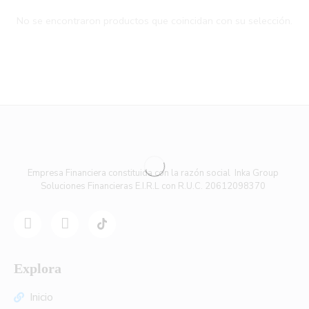
No se encontraron productos que coincidan con su selección.
Empresa Financiera constituida con la razón social Inka Group
Soluciones Financieras E.I.R.L con R.U.C. 20612098370
Explora
Inicio