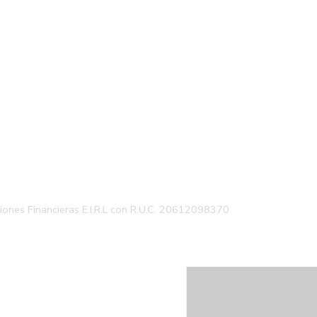
ciones Financieras E.I.R.L con R.U.C. 20612098370