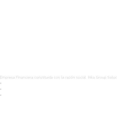
TCL
Ventus
0
0
Busca un producto
BUSCAR
Empresa Financiera constituida con la razón social Inka Group Solu