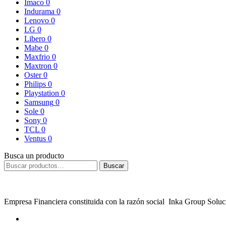
Imaco
0
Indurama
0
Lenovo
0
LG
0
Libero
0
Mabe
0
Maxfrio
0
Maxtron
0
Oster
0
Philips
0
Playstation
0
Samsung
0
Sole
0
Sony
0
TCL
0
Ventus
0
Busca un producto
Buscar
Empresa Financiera constituida con la razón social Inka Group Sol