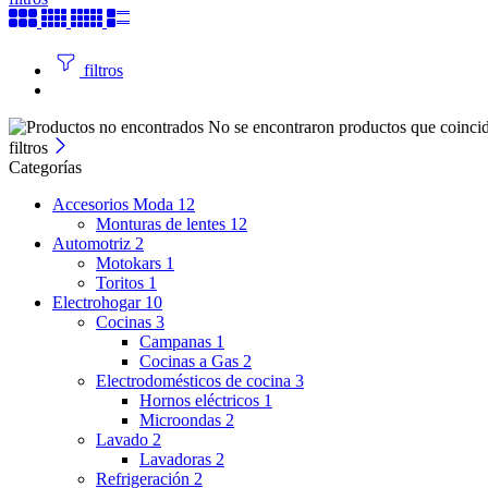
filtros
No se encontraron productos que coincid
filtros
Categorías
Accesorios Moda
12
Monturas de lentes
12
Automotriz
2
Motokars
1
Toritos
1
Electrohogar
10
Cocinas
3
Campanas
1
Cocinas a Gas
2
Electrodomésticos de cocina
3
Hornos eléctricos
1
Microondas
2
Lavado
2
Lavadoras
2
Refrigeración
2