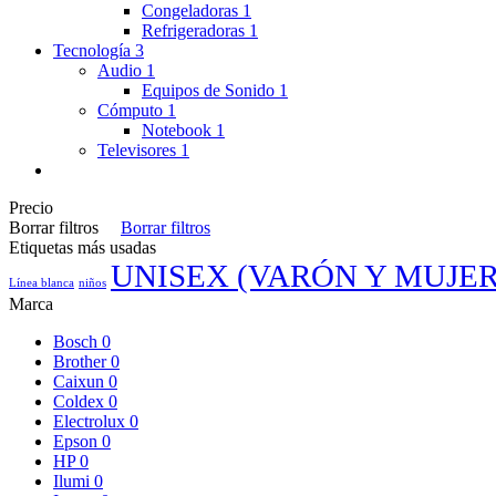
Congeladoras
1
Refrigeradoras
1
Tecnología
3
Audio
1
Equipos de Sonido
1
Cómputo
1
Notebook
1
Televisores
1
Precio
Borrar filtros
Borrar filtros
Etiquetas más usadas
UNISEX (VARÓN Y MUJER
Línea blanca
niños
Marca
Bosch
0
Brother
0
Caixun
0
Coldex
0
Electrolux
0
Epson
0
HP
0
Ilumi
0